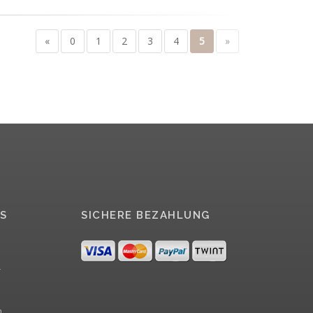
«
0
1
2
3
4
5
»
S
SICHERE BEZAHLUNG
r
m