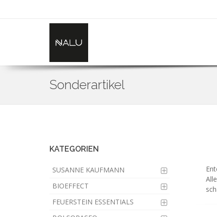
Sonderartikel
Skip
to
main
content
KATEGORIEN
Ent
SUSANNE KAUFMANN
All
BIOEFFECT
sch
FEUERSTEIN ESSENTIALS