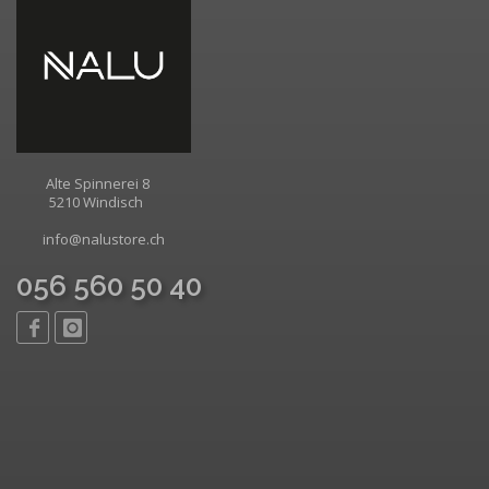
Alte Spinnerei 8
5210 Windisch
info@nalustore.ch
056 560 50 40