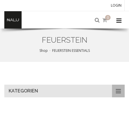
LOGIN
0
FEUERSTEIN
Shop
FEUERSTEIN ESSENTIALS
Skip
to
main
content
KATEGORIEN