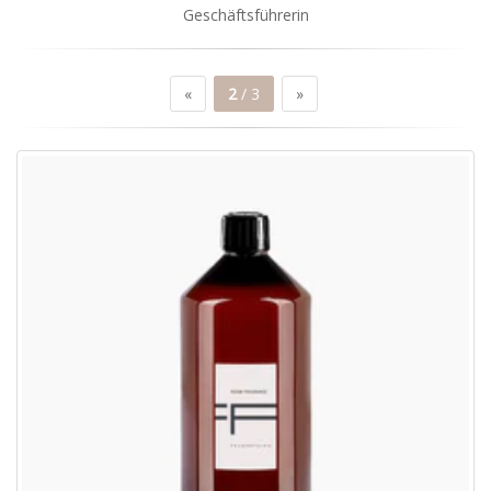
Geschäftsführerin
«
2
/ 3
»