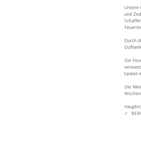
Unsere 
und Zede
Schaffe
Feuerste
Durch d
Duftwirk
Die Feu
verwande
tanken 
Die Min
Wochen
Hauptno
✓⠀BER