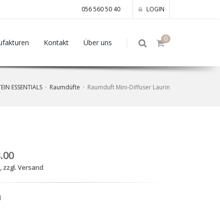
056 560 50 40
LOGIN
0
fakturen
Kontakt
Über uns
EIN ESSENTIALS
Raumdüfte
Raumduft Mini-Diffuser Laurin
.00
., zzgl. Versand
3