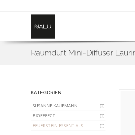
Raumduft Mini-Diffuser Lauri
Skip
to
main
content
KATEGORIEN
SUSANNE KAUFMANN
BIOEFFECT
FEUERSTEIN ESSENTIALS