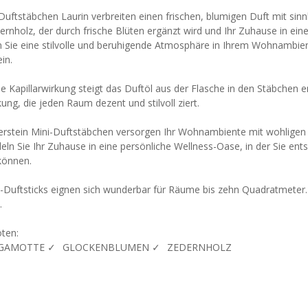
Duftstäbchen Laurin verbreiten einen frischen, blumigen Duft mit si
rnholz, der durch frische Blüten ergänzt wird und Ihr Zuhause in ei
n Sie eine stilvolle und beruhigende Atmosphäre in Ihrem Wohnambien
in.
ie Kapillarwirkung steigt das Duftöl aus der Flasche in den Stäbche
ung, die jeden Raum dezent und stilvoll ziert.
erstein Mini-Duftstäbchen versorgen Ihr Wohnambiente mit wohligen 
ln Sie Ihr Zuhause in eine persönliche Wellness-Oase, in der Sie ent
können.
i-Duftsticks eignen sich wunderbar für Räume bis zehn Quadratmeter.
.
ten:
GAMOTTE ✓⠀GLOCKENBLUMEN ✓⠀ZEDERNHOLZ