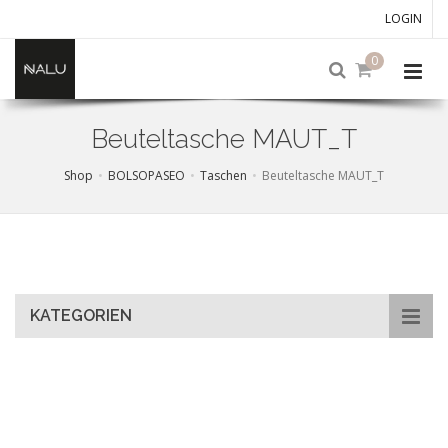
LOGIN
0
Beuteltasche MAUT_T
Shop
BOLSOPASEO
Taschen
Beuteltasche MAUT_T
Skip
to
main
content
KATEGORIEN