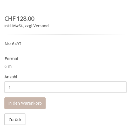
CHF 128.00
inkl. MwSt., zzgl. Versand
Nr.:
6497
Format
6 ml
1
Anzahl
Tag
Lieferzeit
In den Warenkorb
Zurück