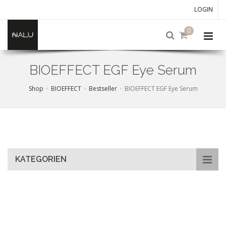
LOGIN
0
BIOEFFECT EGF Eye Serum
Shop
BIOEFFECT
Bestseller
BIOEFFECT EGF Eye Serum
Skip
to
main
content
KATEGORIEN