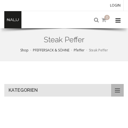
LOGIN
0
Steak Peffer
Shop
PFEFFERSACK & SÖHNE
Pfeffer
Steak Peffer
Skip
to
main
content
KATEGORIEN