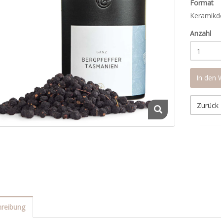
Format
Keramikd
Anzahl
In den
Zurück
reibung