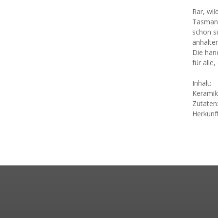
Rar, wil
Tasmani
schon s
anhalten
Die han
für alle
Inhalt:
Keramik
Zutaten:
Herkunf