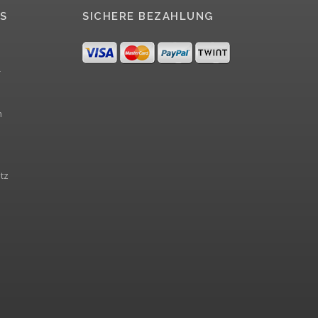
S
SICHERE BEZAHLUNG
r
m
tz