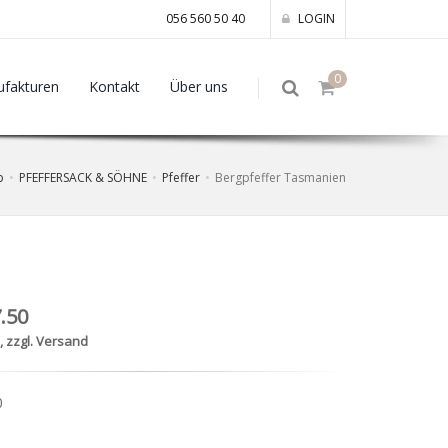
056 560 50 40
LOGIN
0
fakturen
Kontakt
Über uns
p
PFEFFERSACK & SÖHNE
Pfeffer
Bergpfeffer Tasmanien
.50
., zzgl. Versand
0