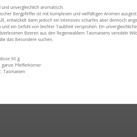
d und unvergleichlich aromatisch.
scher Bergpfeffer ist mit komplexen und vielfältigen Aromen ausgest
üß, entwickelt dann jedoch ein intensives scharfes aber dennoch ang
 und ein Gefühl von leichter Taubheit versprühen. Ein unvergleichli
dverlesenen Beeren aus den Regenwäldern Tasmaniens veredeln Wildge
, die das Besondere suchen.
dose 50 g
 ganze Pfefferkörner
t: Tasmanien