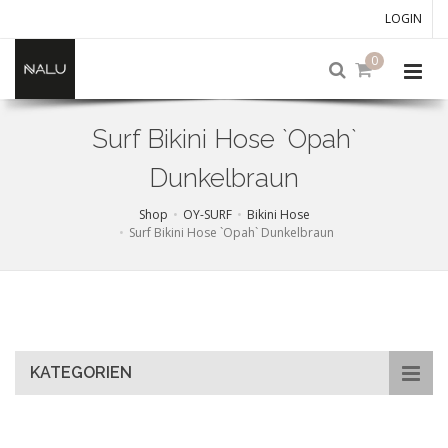
LOGIN
0
Surf Bikini Hose `Opah`
Dunkelbraun
Shop
OY-SURF
Bikini Hose
Surf Bikini Hose `Opah` Dunkelbraun
Skip
to
main
content
KATEGORIEN