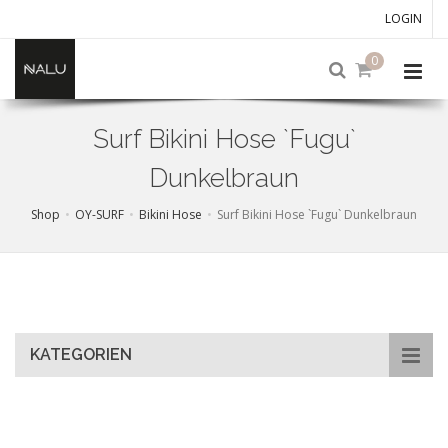
LOGIN
0
Surf Bikini Hose `Fugu`
Dunkelbraun
Shop
OY-SURF
Bikini Hose
Surf Bikini Hose `Fugu` Dunkelbraun
Skip
to
main
content
KATEGORIEN